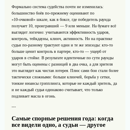
Формально система судейства почти не изменилась:
большинство боёв по‑прежнему оценивают по
«10‑очковой» шкале, как в боксе, где победитель раунда
получает 10, проигравший — 9 или меньше. На бумаге всё
выглядит логично: учитываются эффективность ударов,
контроль, тейкдауны, клинч, активность. Но на практике
судьи по‑разному трактуют одни и те же эпизоды: кто‑то
больше ценит контроль в партере, кто‑то — ущерб от
ударов в стойке. В результате идентичные по сути раунды
могут быть оценены с разницей в два очка, а для зрителя
это выглядит как чистая лотерея. Плюс сами бои стали более
тактически сложными: больше клинчей, борьба у сетки,
тонкие нюансы грэпплинга, которые не каждый зритель, да
и не каждый судья одинаково считывает, что только
подливает масла в огонь.
---
Самые спорные решения года: когда
все видели одно, а судьи — другое