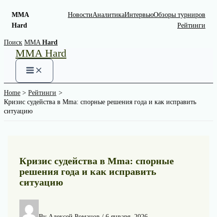
MMA
Новости
Аналитика
Интервью
Обзоры турниров
Hard
Рейтинги
Skip
Поиск
MMA
Hard
MMA Hard
to
content
Home
Рейтинги
Кризис судейства в Mma: спорные решения года и как исправить
ситуацию
Кризис судейства в Mma: спорные
решения года и как исправить
ситуацию
By
Алексей Романов
/
6 января, 2026