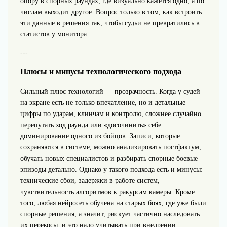
опору в спорных раундах, где визуально кажется одно, а по
числам выходит другое. Вопрос только в том, как встроить
эти данные в решения так, чтобы судьи не превратились в
статистов у монитора.
---
Плюсы и минусы технологического подхода
Сильный плюс технологий — прозрачность. Когда у судей
на экране есть не только впечатление, но и детальные
цифры по ударам, клинчам и контролю, сложнее случайно
перепутать ход раунда или «досочинить» себе
доминирование одного из бойцов. Записи, которые
сохраняются в системе, можно анализировать постфактум,
обучать новых специалистов и разбирать спорные боевые
эпизоды детально. Однако у такого подхода есть и минусы:
технические сбои, задержки в работе систем,
чувствительность алгоритмов к ракурсам камеры. Кроме
того, любая нейросеть обучена на старых боях, где уже были
спорные решения, а значит, рискует частично наследовать
их перекосы, и это надо учитывать при внедрении