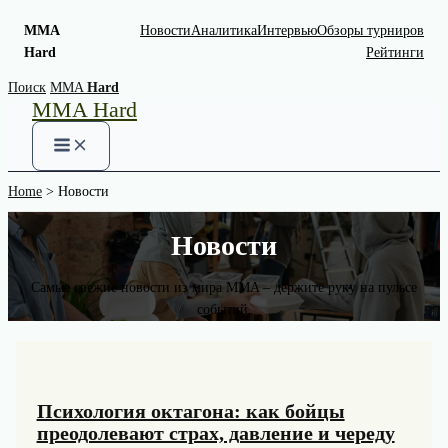
MMA
Новости
Аналитика
Интервью
Обзоры турниров
Hard
Рейтинги
Skip
Поиск
MMA
Hard
MMA Hard
to
content
Home
Новости
Новости
Самые свежие новости из мира MMA – держите руку на пульсе
событий.
Психология октагона: как бойцы
преодолевают страх, давление и череду