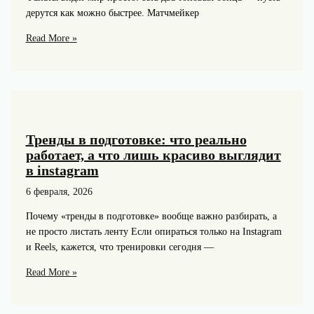
дерутся как можно быстрее. Матчмейкер
Фанаты
Read More »
против
матчмейкеров:
почему
срываются
самые
ожидаемые
Тренды в подготовке: что реально
бои
работает, а что лишь красиво выглядит
в instagram
6 февраля, 2026
Почему «тренды в подготовке» вообще важно разбирать, а
не просто листать ленту Если опираться только на Instagram
и Reels, кажется, что тренировки сегодня —
Тренды
Read More »
в
подготовке: