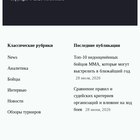
Классические рубрики
Последние публикации
News
Топ-10 недооценённых
бойцов ММА, которые могут
Аналитика
выстрелить в ближайший год
28 июля, 2026
Бойцы
Сравнение правил и
Интервью
судейских критериев
Новости
организаций и влияние на ход
боев
28 июня, 2026
Обзоры турниров
Дагестанские и кавказские
Поединки
бойцы в ММА: путь от
Рейтинги
региональных лиг к аренам