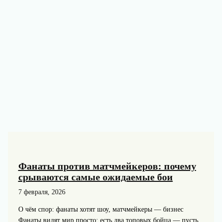
2000-
х
и
звезды
современного
ММА
—
техника
и
физика
Фанаты против матчмейкеров: почему
срываются самые ожидаемые бои
7 февраля, 2026
О чём спор: фанаты хотят шоу, матчмейкеры — бизнес
Фанаты видят мир просто: есть два топовых бойца — пусть