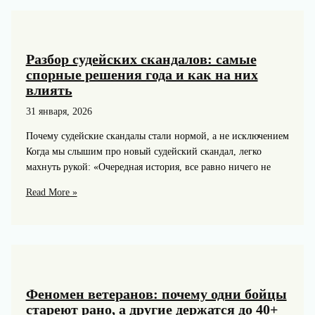
что
реально
работает,
а
Разбор судейских скандалов: самые
что
спорные решения года и как на них
лишь
влиять
красиво
31 января, 2026
выглядит
в
Почему судейские скандалы стали нормой, а не исключением
instagram
Когда мы слышим про новый судейский скандал, легко
махнуть рукой: «Очередная история, все равно ничего не
Разбор
Read More »
судейских
скандалов:
самые
спорные
решения
года
Феномен ветеранов: почему одни бойцы
и
стареют рано, а другие держатся до 40+