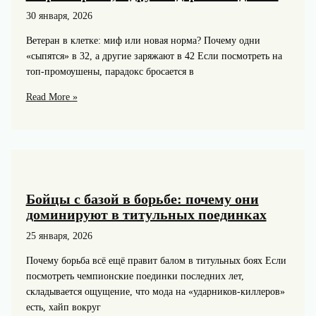
как
30 января, 2026
на
них
Ветеран в клетке: миф или новая норма? Почему одни
влиять
«сыпятся» в 32, а другие заряжают в 42 Если посмотреть на
топ-промоушены, парадокс бросается в
Феномен
Read More »
ветеранов:
почему
одни
бойцы
стареют
рано,
Бойцы с базой в борьбе: почему они
а
доминируют в титульных поединках
другие
25 января, 2026
держатся
до
Почему борьба всё ещё правит балом в титульных боях Если
40+
посмотреть чемпионские поединки последних лет,
складывается ощущение, что мода на «ударников‑киллеров»
есть, хайп вокруг