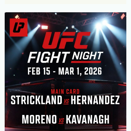
боёв
Mma:
технический
и
стратегический
анализ
поединков