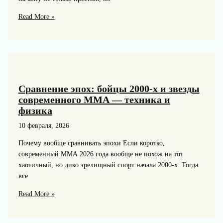
Обзор
Read More »
предстоящих
боёв
UFC:
февраль
—
март
Сравнение эпох: бойцы 2000-х и звезды
2026.
современного ММА — техника и
Кто
физика
победит
10 февраля, 2026
в
главных
Почему вообще сравнивать эпохи Если коротко,
схватках?
современный ММА 2026 года вообще не похож на тот
хаотичный, но дико зрелищный спорт начала 2000-х. Тогда
все
Сравнение
Read More »
эпох:
бойцы