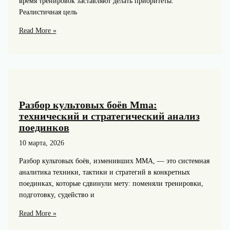
время тренировок заставляют делать приоритеты.
Реалистичная цель
Универсальный
Read More »
боец
2026:
мифы
и
реальность
всесторонней
Разбор культовых боёв Mma:
силы
технический и стратегический анализ
поединков
10 марта, 2026
Разбор культовых боёв, изменивших MMA, — это системная
аналитика техники, тактики и стратегий в конкретных
поединках, которые сдвинули мету: поменяли тренировки,
подготовку, судейство и
Разбор
Read More »
культовых