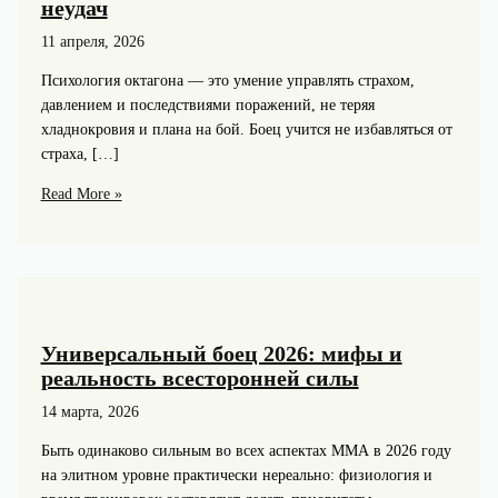
неудач
11 апреля, 2026
Психология октагона — это умение управлять страхом,
давлением и последствиями поражений, не теряя
хладнокровия и плана на бой. Боец учится не избавляться от
страха, […]
Психология
Read More »
октагона:
как
бойцы
преодолевают
страх,
давление
Универсальный боец 2026: мифы и
и
реальность всесторонней силы
череду
14 марта, 2026
неудач
Быть одинаково сильным во всех аспектах ММА в 2026 году
на элитном уровне практически нереально: физиология и