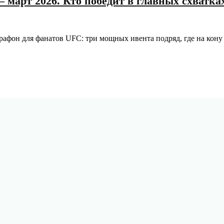
 март 2026. Кто победит в главных схватка
рафон для фанатов UFC: три мощных ивента подряд, где на кону 