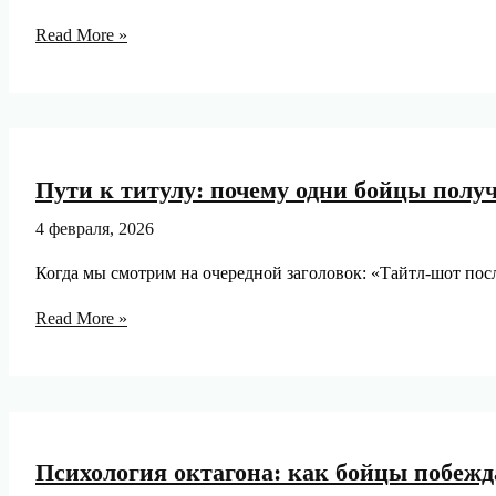
Vr-
спарринги
Рейтинги
Read More »
vs
реальная
сила:
отражает
ли
Пути к титулу: почему одни бойцы полу
топ-10
истинное
4 февраля, 2026
положение
Когда мы смотрим на очередной заголовок: «Тайтл-шот пос
дел
в
Пути
Read More »
дивизионе
к
титулу:
почему
одни
бойцы
Психология октагона: как бойцы побежда
получают