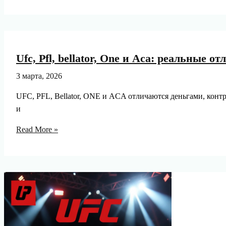
медиа
и
соцсети
формируют
имидж
Ufc, Pfl, bellator, One и Aca: реальные 
бойцов:
путь
3 марта, 2026
от
UFC, PFL, Bellator, ONE и ACA отличаются деньгами, конт
хейта
и
к
суперзвезде
Ufc,
Read More »
Pfl,
bellator,
One
и
Aca:
реальные
отличия