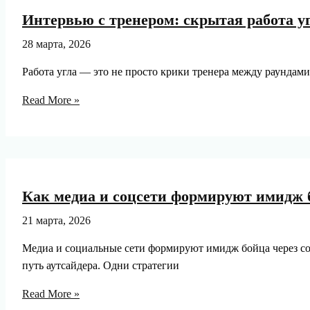
разбор
Интервью с тренером: скрытая работа угл
успешных
и
28 марта, 2026
провальных
Работа угла — это не просто крики тренера между раундами
переходов
Интервью
Read More »
с
тренером:
скрытая
работа
угла
Как медиа и соцсети формируют имидж бо
в
боксе,
21 марта, 2026
о
Медиа и социальные сети формируют имидж бойца через со
которой
путь аутсайдера. Одни стратегии
вы
не
Как
Read More »
знаете