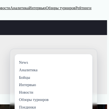
вости
Аналитика
Интервью
Обзоры турниров
Рейтинги
News
Аналитика
Бойцы
Интервью
Новости
Обзоры турниров
Поединки