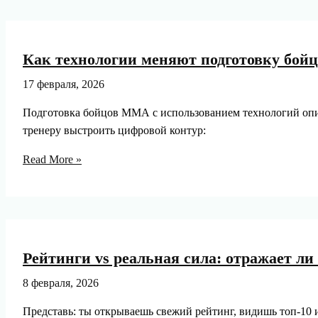
Как технологии меняют подготовку бойцо
17 февраля, 2026
Подготовка бойцов ММА с использованием технологий опир
тренеру выстроить цифровой контур:
Как
Read More »
технологии
меняют
подготовку
бойцов:
data-
Рейтинги vs реальная сила: отражает ли
анализ,
трекинг
8 февраля, 2026
и
Представь: ты открываешь свежий рейтинг, видишь топ-10 