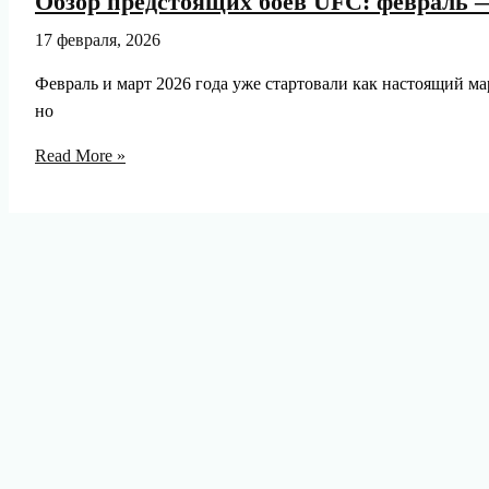
Обзор предстоящих боёв UFC: февраль —
17 февраля, 2026
Февраль и март 2026 года уже стартовали как настоящий ма
но
Обзор
Read More »
предстоящих
боёв
UFC:
февраль
—
март
2026.
Кто
победит
в
главных
схватках?