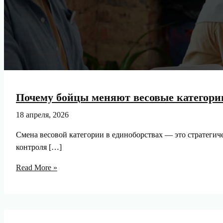
Почему бойцы меняют весовые категории
18 апреля, 2026
Смена весовой категории в единоборствах — это стратегиче
контроля […]
Почему
Read More »
бойцы
меняют
весовые
категории: