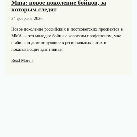
Mma: новое поколение бойцов, за
от
которым следят
хейта
24 февраля, 2026
к
суперзвезде
Новое поколение российских и постсоветских проспектов в
MMA — это молодые бойцы с коротким профсезоном, уже
стабильно доминирующие в региональных лигах и
показывающие адаптивный
Российские
Read More »
и
постсоветские
проспекты
Mma:
новое
поколение
бойцов,
за
которым
следят