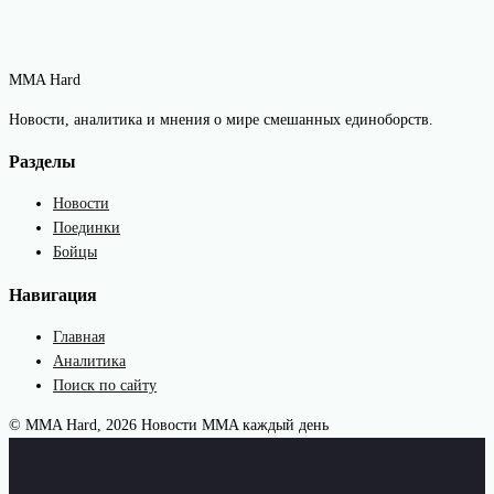
MMA Hard
Новости, аналитика и мнения о мире смешанных единоборств.
Разделы
Новости
Поединки
Бойцы
Навигация
Главная
Аналитика
Поиск по сайту
© MMA Hard, 2026
Новости MMA каждый день