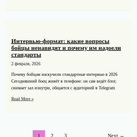
турнира:
как
один
ивент
меняет
расстановку
Интервью-формат: какие вопросы
сил
бойцы ненавидят и почему им надоели
в
стандарты
нескольких
2 февраля, 2026
дивизионах
Почему бойцам наскучили стандартные интервью в 2026
Сегодняшний боец живёт в телефоне: он сам ведёт блог,
снимает зал изнутри, общается с аудиторией в Telegram
Интервью-
Read More »
формат:
какие
вопросы
бойцы
ненавидят
1
2
3
Next
→