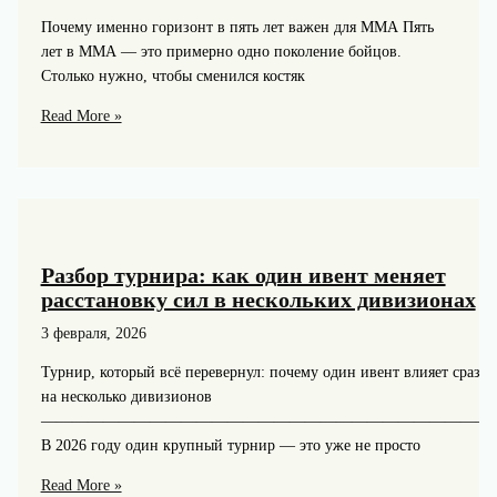
Почему именно горизонт в пять лет важен для ММА Пять
лет в ММА — это примерно одно поколение бойцов.
Столько нужно, чтобы сменился костяк
Будущее
Read More »
ММА:
какие
дивизионы
и
промоушены
зададут
Разбор турнира: как один ивент меняет
форматы
расстановку сил в нескольких дивизионах
боев
3 февраля, 2026
через
5
Турнир, который всё перевернул: почему один ивент влияет сразу
лет
на несколько дивизионов
—————————————————————————————
В 2026 году один крупный турнир — это уже не просто
Разбор
Read More »