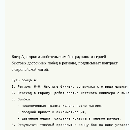
Боец А, с ярким любительским бекграундом и серией
быстрых досрочных побед в регионе, подписывает контракт
с европейской лигой.
Путь бойца А:

1. Регион: 6-0, быстрые финиши, соперники с отрицательным р
2. Переход в Европу: дебют против жёсткого клинчера с вынос
3. Ошибки:

   - недолеченная травма колена после лагеря,

   - поздний прилёт и акклиматизация,

   - давление медиа: ожидание нокаута в первом раунде.

4. Результат: тяжёлый проигрыш к концу боя на фоне усталост