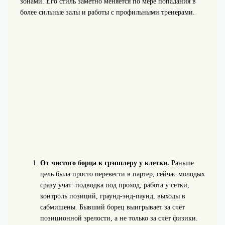
зонами. Его стиль заметно меняется по мере попадания в
более сильные залы и работы с профильными тренерами.
От чистого борца к грэпплеру у клетки.
Раньше
цель была просто перевести в партер, сейчас молодых
сразу учат: подводка под проход, работа у сетки,
контроль позиций, граунд‑энд‑паунд, выходы в
сабмишены. Бывший борец выигрывает за счёт
позиционной зрелости, а не только за счёт физики.