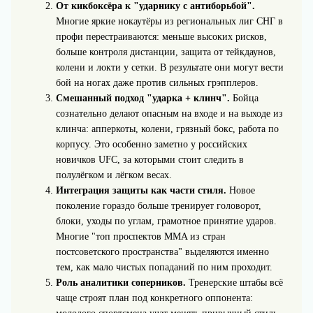
От кикбоксёра к "ударнику с антиборьбой".
Многие яркие нокаутёры из региональных лиг СНГ в
профи перестраиваются: меньше высоких рисков,
больше контроля дистанции, защита от тейкдаунов,
колени и локти у сетки. В результате они могут вести
бой на ногах даже против сильных грэпплеров.
Смешанный подход "ударка + клинч".
Бойца
сознательно делают опасным на входе и на выходе из
клинча: апперкоты, колени, грязный бокс, работа по
корпусу. Это особенно заметно у российских
новичков UFC, за которыми стоит следить в
полулёгком и лёгком весах.
Интеграция защиты как части стиля.
Новое
поколение гораздо больше тренирует головорот,
блоки, уходы по углам, грамотное принятие ударов.
Многие "топ проспектов MMA из стран
постсоветского пространства" выделяются именно
тем, как мало чистых попаданий по ним проходит.
Роль аналитики соперников.
Тренерские штабы всё
чаще строят план под конкретного оппонента: