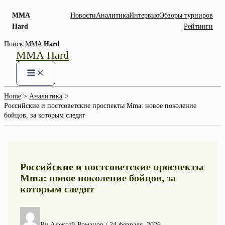
MMA
Новости
Аналитика
Интервью
Обзоры турниров
Hard
Рейтинги
Skip
Поиск
MMA
Hard
MMA Hard
to
content
Home
Аналитика
Российские и постсоветские проспекты Mma: новое поколение
бойцов, за которым следят
Российские и постсоветские проспекты
Mma: новое поколение бойцов, за
которым следят
By
Алексей Романов
/
24 февраля, 2026