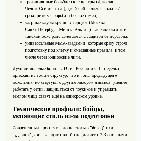
традиционные борьбистские центры (Дагестан,
Чечня, Осетия и т.д.), где базой является вольная/
греко-римская борьба и боевое самбо;
ударные клубы крупных городов (Москва,
Санкт‑Петербург, Минск, Алматы), где кикбоксинг и
тайский бокс рано сочетаются с защитой от перевода;
универсальные ММА‑академии, которые сразу строят
подготовку под клетку и смешанные правила, в том
числе через юниорские лиги.
Лучшие молодые бойцы UFC из России и СНГ нередко
приходят из тех же структур, что и топы предыдущего
поколения, но стартуют с другим набором навыков: умение
работать у сетки, защищаться от лоукиков и управлять
темпом чаще ставят ещё на юниорском уровне.
Технические профили: бойцы,
меняющие стиль из-за подготовки
Современный проспект - это не столько "борец" или
"ударник", сколько адаптивный специалист с 2-3 опорными