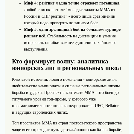
Миф 4: рейтинг медиа точно отражает потенциал.
Любой список в стиле "молодые таланты MMA из
России и СНГ рейтинг" - всего лишь срез мнений,
который надо проверять по записям боёв.
Миф 5: один зрелищный бой на большом турнире
решает всё.
Стабильность на дистанции и умение
исправлять ошибки важнее единичного хайпового
выступления.
Кто формирует волну: аналитика
юниорских лиг и региональных школ
Ключевой источник нового поколения - юниорские лиги,
любительские чемпионаты и сильные региональные школы
борьбы и ударки. Проспект в контексте MMA - это боец до
титульного уровня топ-промо, у которого уже
просматривается потенциал конкурировать в UFC, Bellator
и ведущих европейских лигах.
Топ проспектов MMA из стран постсоветского пространства
чаще всего проходит путь: детская/юношеская база в борьбе,