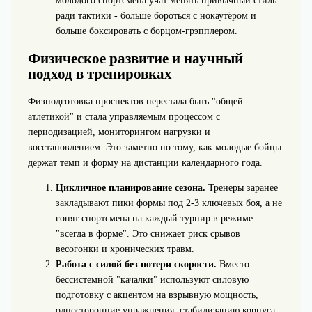
молодого спортсмена учат менять привычный стиль
ради тактики - больше бороться с нокаутёром и
больше боксировать с борцом‑грэпплером.
Физическое развитие и научный
подход в тренировках
Физподготовка проспектов перестала быть "общей
атлетикой" и стала управляемым процессом с
периодизацией, мониторингом нагрузки и
восстановлением. Это заметно по тому, как молодые бойцы
держат темп и форму на дистанции календарного года.
Цикличное планирование сезона.
Тренеры заранее
закладывают пики формы под 2-3 ключевых боя, а не
гонят спортсмена на каждый турнир в режиме
"всегда в форме". Это снижает риск срывов
весогонки и хронических травм.
Работа с силой без потери скорости.
Вместо
бессистемной "качалки" используют силовую
подготовку с акцентом на взрывную мощность,
односторонние упражнения, стабилизацию корпуса.