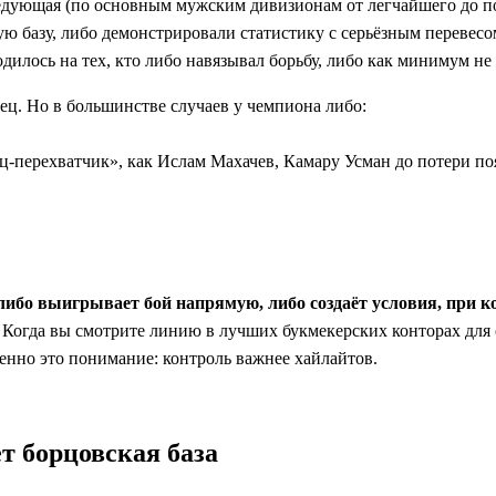
ледующая (по основным мужским дивизионам от легчайшего до п
 базу, либо демонстрировали статистику с серьёзным перевесом
одилось на тех, кто либо навязывал борьбу, либо как минимум н
ец. Но в большинстве случаев у чемпиона либо:
ец-перехватчик», как Ислам Махачев, Камару Усман до потери поя
либо выигрывает бой напрямую, либо создаёт условия, при к
о. Когда вы смотрите линию в лучших букмекерских конторах дл
енно это понимание: контроль важнее хайлайтов.
т борцовская база