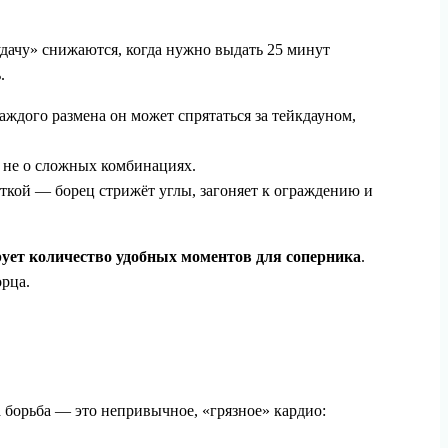
удачу» снижаются, когда нужно выдать 25 минут
.
каждого размена он может спрятаться за тейкдауном,
а не о сложных комбинациях.
еткой — борец стрижёт углы, загоняет к ограждению и
ует количество удобных моментов для соперника
.
орца.
 борьба — это непривычное, «грязное» кардио: