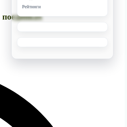
Рейтинги
х поединках