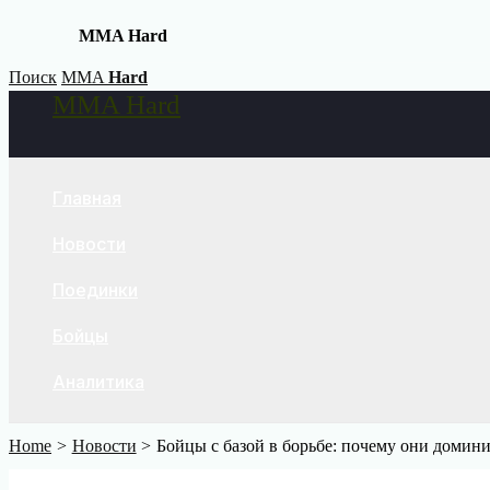
MMA Hard
Skip
Поиск
MMA
Hard
MMA Hard
to
Search
content
Главная
Новости
Поединки
Бойцы
Аналитика
Home
Новости
Бойцы с базой в борьбе: почему они домин