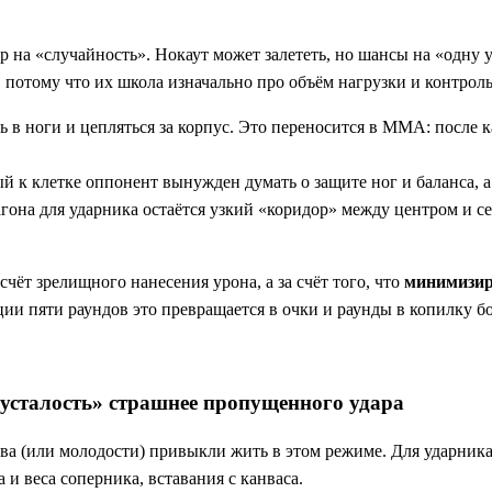
р на «случайность». Нокаут может залететь, но шансы на «одну 
, потому что их школа изначально про объём нагрузки и контроль
ть в ноги и цепляться за корпус. Это переносится в ММА: после 
ый к клетке оппонент вынужден думать о защите ног и баланса, 
гона для ударника остаётся узкий «коридор» между центром и с
счёт зрелищного нанесения урона, а за счёт того, что
минимизир
ции пяти раундов это превращается в очки и раунды в копилку б
 усталость» страшнее пропущенного удара
тва (или молодости) привыкли жить в этом режиме. Для ударника
 и веса соперника, вставания с канваса.