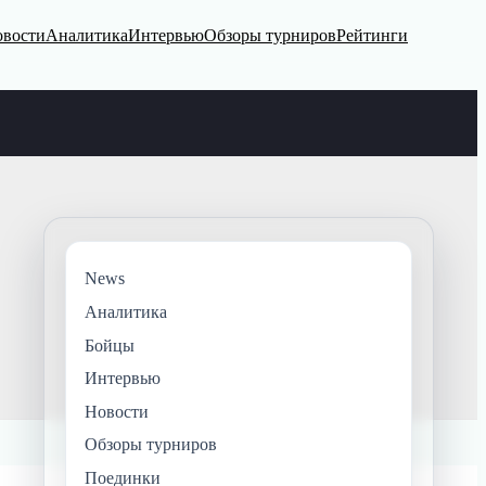
вости
Аналитика
Интервью
Обзоры турниров
Рейтинги
News
Аналитика
Бойцы
Интервью
Новости
Обзоры турниров
Поединки