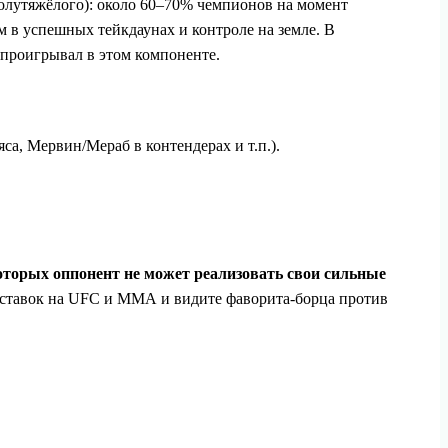
олутяжёлого): около 60–70% чемпионов на момент
 в успешных тейкдаунах и контроле на земле. В
е проигрывал в этом компоненте.
са, Мервин/Мераб в контендерах и т.п.).
оторых оппонент не может реализовать свои сильные
я ставок на UFC и ММА и видите фаворита‑борца против