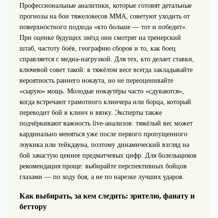
Профессиональные аналитики, которые готовят детальные
прогнозы на бои тяжеловесов MMA, советуют уходить от
поверхностного подхода «кто больше — тот и победит».
При оценке будущих звёзд они смотрят на тренерский
штаб, частоту боёв, географию сборов и то, как боец
справляется с медиа-нагрузкой. Для тех, кто делает ставки,
ключевой совет такой: в тяжёлом весе всегда закладывайте
вероятность раннего нокаута, но не переоценивайте
«сырую» мощь. Молодые нокаутёры часто «сдуваются»,
когда встречают грамотного клинчера или борца, который
переводит бой в клинч и вязку. Эксперты также
подчёркивают важность live-анализов: тяжёлый вес может
кардинально меняться уже после первого пропущенного
лоукика или тейкдауна, поэтому динамический взгляд на
бой зачастую ценнее предматчевых цифр. Для болельщиков
рекомендация проще: выбирайте перспективных бойцов
глазами — по ходу боя, а не по нарезке лучших ударов.
Как выбирать, за кем следить: зрителю, фанату и
беттору