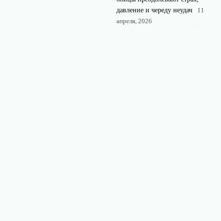
давление и череду неудач
11
апреля, 2026
© 2026 MMA
Новости, аналитика и мнения о мире смешанных
Hard
единоборств.
News
Аналитика
Бойцы
Интервью
Новости
Обзоры турниров
Поединки
Рейтинги