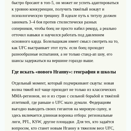
быстро бросают в топ‑5, он может не успеть адаптироваться
к уровню конкуренции, получить тяжёлый нокаут и
психологическую трещину. В идеале путь к титулу должен
занимать 3–4 боя против стилистически разных
соперников, чтобы боец не просто набил рекорд, а реально
отточил навыки и научился работать под давлением
основного карда. Болельщикам имеет смысл смотреть на то,
как UFC выстраивает этот путь: если боец проходит
разнообразные испытания, а не только станд-ап шоу, его
шансы задержаться на вершине гораздо выше.
Где искать «нового Нганну»: география и школы
Отдельный момент, который подчеркивают скауты: новая
волна тяжей всё чаще приходит не только из классических
ММА-регионов, но и из стран с сильной борьбой и тяжёлой
атлетикой, где раньше о UFC мало думали. Федерациям
выгодно выводить своих гигантов на мировую сцену, и
здесь включается длинная воронка отбора: региональные
лиги, PFL, KSW, другие площадки. Для тех, кто задаётся
вопросом, кто станет новым Нганну в тяжелом весе UFC,