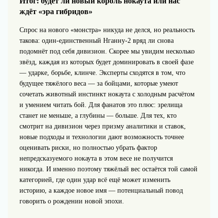
Итог: будет ли новый король нокаута или нас
ждёт «эра гибридов»
Спрос на нового «монстра» никуда не делся, но реальность
такова: один-единственный Нганну‑2 вряд ли снова
подомнёт под себя дивизион. Скорее мы увидим несколько
звёзд, каждая из которых будет доминировать в своей фазе
— ударке, борьбе, клинче. Эксперты сходятся в том, что
будущее тяжёлого веса — за бойцами, которые умеют
сочетать животный инстинкт нокаута с холодным расчётом
и умением читать бой. Для фанатов это плюс: зрелища
станет не меньше, а глубины — больше. Для тех, кто
смотрит на дивизион через призму аналитики и ставок,
новые подходы и технологии дают возможность точнее
оценивать риски, но полностью убрать фактор
непредсказуемого нокаута в этом весе не получится
никогда. И именно поэтому тяжёлый вес остаётся той самой
категорией, где один удар всё ещё может изменить
историю, а каждое новое имя — потенциальный повод
говорить о рождении новой эпохи.