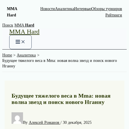
MMA
Новости
Аналитика
Интервью
Обзоры турниров
Hard
Рейтинги
Skip
Поиск
MMA
Hard
MMA Hard
to
content
Home
Аналитика
Будущее тяжелого веса в Mma: новая волна звезд и поиск нового
Нганну
Будущее тяжелого веса в Mma: новая
волна звезд и поиск нового Нганну
By
Алексей Романов
/
30 декабря, 2025