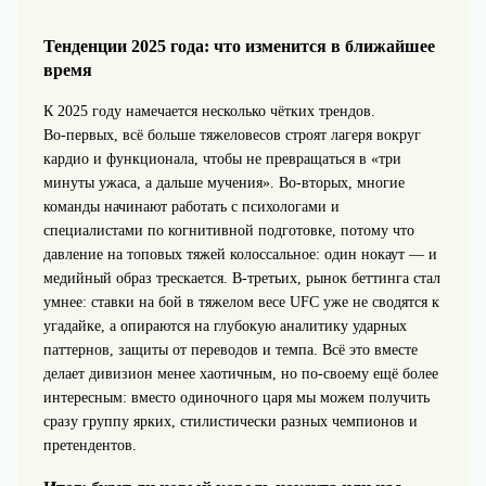
Тенденции 2025 года: что изменится в ближайшее
время
К 2025 году намечается несколько чётких трендов.
Во‑первых, всё больше тяжеловесов строят лагеря вокруг
кардио и функционала, чтобы не превращаться в «три
минуты ужаса, а дальше мучения». Во‑вторых, многие
команды начинают работать с психологами и
специалистами по когнитивной подготовке, потому что
давление на топовых тяжей колоссальное: один нокаут — и
медийный образ трескается. В‑третьих, рынок беттинга стал
умнее: ставки на бой в тяжелом весе UFC уже не сводятся к
угадайке, а опираются на глубокую аналитику ударных
паттернов, защиты от переводов и темпа. Всё это вместе
делает дивизион менее хаотичным, но по‑своему ещё более
интересным: вместо одиночного царя мы можем получить
сразу группу ярких, стилистически разных чемпионов и
претендентов.